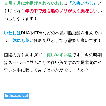
６月７月に水揚げされるいわし
は
『入梅いわし』
と
も呼ばれ
１年の中で最も脂のノリが良く美味しい
い
わしとなります！
いわしは
DHAやEPAなどの不飽和脂肪酸を含んでお
り、
体にも良い
健康食品としても需要が高いです！
値段の方も高すぎず、
買いやすい魚
です。今の時期
はスーパーに並ぶことの多い魚ですので是非旬のイ
ワシを手に取ってみてはいかがでしょうか？
Uncategorized