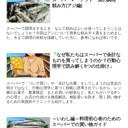
Uncategorized
頼み方(アジ編)
スーパーで調理をするとき、なんて頼めばよいか迷ってしまうことは
ないでしょうか？今回はアジについて簡単な頼み方４選をまとめまし
た。今まで調理の依頼を躊躇していた方に、参考になれば幸いです。
「なぜ私たちはスーパーで余計な
Uncategorized
ものを買ってしまうのか？行動心
理学で読み解く9つの仕掛け」
スーパーで「ついで買い」や「余計な出費」をしてしまうのは意志の
弱さではなく、行動心理学に基づく戦略に誘導されているから。レジ
横のお菓子、数量限定、まとめ買いの錯覚など、私たちがハマる9つ
の心理と、お店の仕掛けを徹底解説。無駄遣いを防ぎ、賢く買い物す
るための実践的テクニックも紹介します。
～いわし編～料理初心者のための
Uncategorized
スーパーでの買い物ガイド