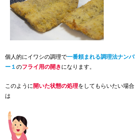
個人的にイワシの調理で
一番頼まれる調理法ナンバ
ー１
の
フライ用の開き
になります。
このように
開いた状態の処理
をしてもらいたい場合
は